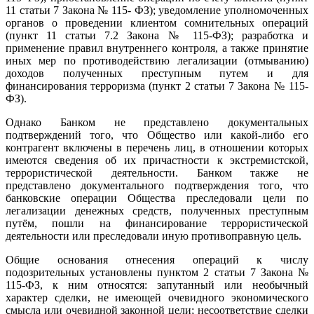
11 статьи 7 Закона № 115- ФЗ); уведомление уполномоченных
органов о проведении клиентом сомнительных операций
(пункт 11 статьи 7.2 Закона № 115-ФЗ); разработка и
применение правил внутреннего контроля, а также принятие
иных мер по противодействию легализации (отмыванию)
доходов полученных преступным путем и для
финансирования терроризма (пункт 2 статьи 7 Закона № 115-
ФЗ).
Однако Банком не представлено документальных
подтверждений того, что Общество или какой-либо его
контрагент включены в перечень лиц, в отношении которых
имеются сведения об их причастности к экстремистской,
террористической деятельности. Банком также не
представлено документального подтверждения того, что
банковские операции Общества преследовали цели по
легализации денежных средств, полученных преступным
путём, пошли на финансирование террористической
деятельности или преследовали иную противоправную цель.
Общие основания отнесения операций к числу
подозрительных установлены пунктом 2 статьи 7 Закона №
115-ФЗ, к ним относятся: запутанный или необычный
характер сделки, не имеющей очевидного экономического
смысла или очевидной законной цели; несоответствие сделки