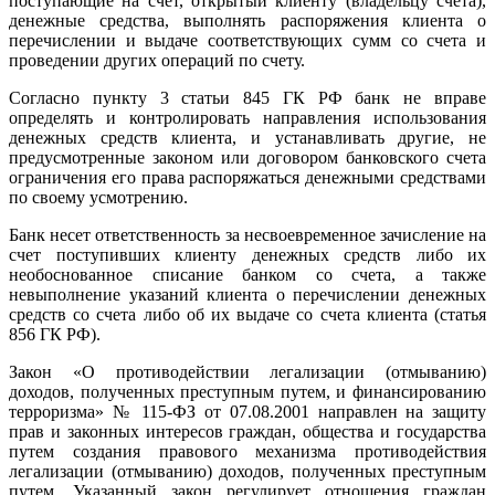
поступающие на счет, открытый клиенту (владельцу счета),
денежные средства, выполнять распоряжения клиента о
перечислении и выдаче соответствующих сумм со счета и
проведении других операций по счету.
Согласно пункту 3 статьи 845 ГК РФ банк не вправе
определять и контролировать направления использования
денежных средств клиента, и устанавливать другие, не
предусмотренные законом или договором банковского счета
ограничения его права распоряжаться денежными средствами
по своему усмотрению.
Банк несет ответственность за несвоевременное зачисление на
счет поступивших клиенту денежных средств либо их
необоснованное списание банком со счета, а также
невыполнение указаний клиента о перечислении денежных
средств со счета либо об их выдаче со счета клиента (статья
856 ГК РФ).
Закон «О противодействии легализации (отмыванию)
доходов, полученных преступным путем, и финансированию
терроризма» № 115-ФЗ от 07.08.2001 направлен на защиту
прав и законных интересов граждан, общества и государства
путем создания правового механизма противодействия
легализации (отмыванию) доходов, полученных преступным
путем. Указанный закон регулирует отношения граждан