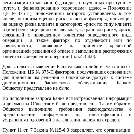
легализации (отмыванию) доходов, полученных преступным
путем, и финансированию терроризма» (далее – Положение
ЦБ №375-П), положениями которого установлены, в том
числе, механизм оценки риска клиента; факторы, влияющие
на оценку риска клиента в категориях «риск по типу клиента
и (или) бенефициарного владельца», «страновой риск», «риск,
связанный с проведением клиентом определенного вида
операций», а также факторы по отдельности или по
совокупности, влияющие на принятие кредитной
организацией решения об отказе в выполнении распоряжения
клиента о совершении операции (п.п.4.3-4.6).
Доказательств выявления Банком какого-либо из указанных в
Положении ЦБ № 375-П факторов, послуживших основанием
для принятия им решения о блокировке доступа к системе
дистанционного банковского обслуживания, Банком
Обществу представлено не было.
Во исполнение запроса Банка вся истребованная информация
и документы Обществом были представлены. Таким образом,
Общество выполнило требования законодательства о
предоставлении информации для идентификации и
устранения подозрений в легализации денежных средств.
Пункт 11 ст. 7 Закона №115-ФЗ закрепляет, что организации,