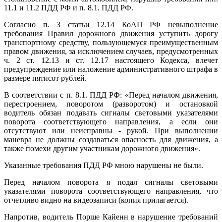
11.1 и 11.2 ПДД РФ и п. 8.1. ПДД РФ.
Согласно п. 3 статьи 12.14 КоАП РФ невыполнение
требования Правил дорожного движения уступить дорогу
транспортному средству, пользующемуся преимущественным
правом движения, за исключением случаев, предусмотренных
ч. 2 ст. 12.13 и ст. 12.17 настоящего Кодекса, влечет
предупреждение или наложение административного штрафа в
размере пятисот рублей.
В соответствии с п. 8.1. ПДД РФ: «Перед началом движения,
перестроением, поворотом (разворотом) и остановкой
водитель обязан подавать сигналы световыми указателями
поворота соответствующего направления, а если они
отсутствуют или неисправны - рукой. При выполнении
маневра не должны создаваться опасность для движения, а
также помехи другим участникам дорожного движения».
Указанные требования ПДД РФ мною нарушены не были.
Перед началом поворота я подал сигналы световыми
указателями поворота соответствующего направления, что
отчетливо видно на видеозаписи (копия прилагается).
Напротив, водитель Порше Кайенн в нарушение требований