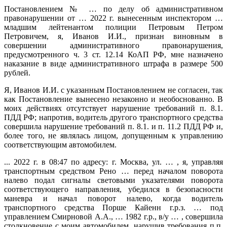
Постановлением № … по делу об административном
правонарушении от … 2022 г. вынесенным инспектором …
младшим лейтенантом полиции Петровым Петром
Петровичем, я, Иванов И.И., признан виновным в
совершении административного правонарушения,
предусмотренного ч. 3 ст. 12.14 КоАП РФ, мне назначено
наказание в виде административного штрафа в размере 500
рублей.
Я, Иванов И.И. с указанным Постановлением не согласен, так
как Постановление вынесено незаконно и необоснованно. В
моих действиях отсутствует нарушение требований п. 8.1.
ПДД РФ; напротив, водитель другого транспортного средства
совершила нарушение требований п. 8.1. и п. 11.2 ПДД РФ и,
более того, не являлась лицом, допущенным к управлению
соответствующим автомобилем.
... 2022 г. в 08:47 по адресу: г. Москва, ул. … , я, управляя
транспортным средством Рено … перед началом поворота
налево подал сигналы световыми указателями поворота
соответствующего направления, убедился в безопасности
маневра и начал поворот налево, когда водитель
транспортного средства Порше Кайенн г.р.з. … под
управлением Смирновой А.А., … 1982 г.р., в/у … , совершила
столкновение с моим автомобилем, нарушив требования п.п.